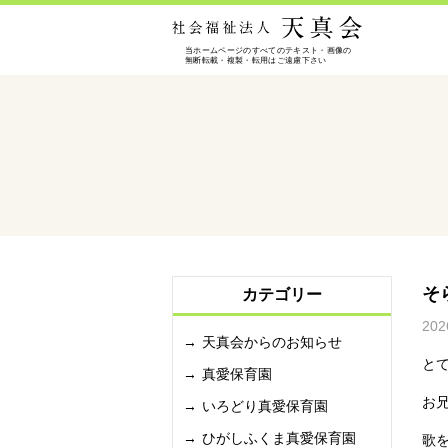
そ
カテゴリー
202
天真会からのお知らせ
と
真愛保育園
お
いろどり真愛保育園
ひがしふくま真愛保育園
歌