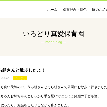
ホーム
保育理念・特色
園のご紹
いろどり真愛保育園
irodori-blog
ら組さんと散歩したよ！
6/05/21
いろどり
ても良い天気の中、うみ組さんとそら組さんで公園にお散歩に行きまし
兄ちゃんお姉ちゃんとしっかり手を繋いでにこにこ笑顔の子ども達。
を歌ったり、お話をしたりしながら歩きました。