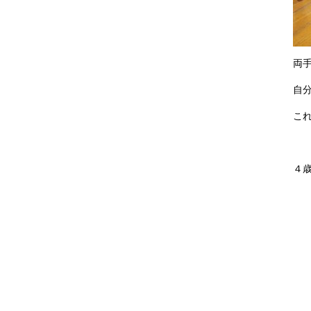
両
自
こ
４