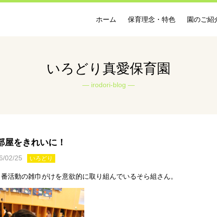
ホーム
保育理念・特色
園のご紹
いろどり真愛保育園
irodori-blog
部屋をきれいに！
6/02/25
いろどり
当番活動の雑巾がけを意欲的に取り組んでいるそら組さん。