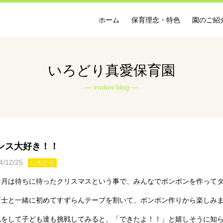
ホーム
保育理念・特色
園のご紹
いろどり真愛保育園
irodori-blog
ンス大好き！！
4/12/25
いろどり
２月は待ちに待ったクリスマスという事で、みんなでポンポンを作って
育士と一緒に初めてすずらんテープを割いて、ポンポン作りから楽しみ
似をして子ども達も挑戦してみると、「できたよ！！」と嬉しそうに知