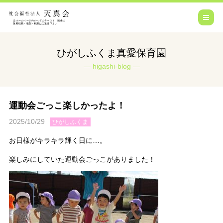
ひがしふくま真愛保育園
higashi-blog
運動会ごっこ楽しかったよ！
2025/10/29
ひがしふくま
お日様がキラキラ輝く日に…。
楽しみにしていた運動会ごっこがありました！