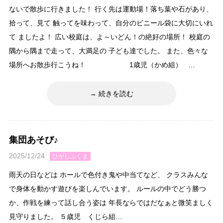
ないで散歩に行きました！ 行く先は運動場！落ち葉や石があり、
拾って、見て 触ってを味わって、自分のビニール袋に大切にいれ
て ましたよ！ 広い校庭は、よ～いどん！の絶好の場所！ 校庭の
隅から隅まで走って、大満足の 子ども達でした。 また、色々な
場所へお散歩行こうね！ 1歳児（かめ組） …
続きを読む
集団あそび♪
2025/12/24
ひがしふくま
雨天の日などは ホールで色付き鬼や中当てなど、 クラスみんな
で身体を動かす遊びを楽しんでいます。 ルールの中でどう勝つ
か、作戦を練って話し合う姿は 年長ならではだなぁと微笑ましく
見守りました。 ５歳児 くじら組…