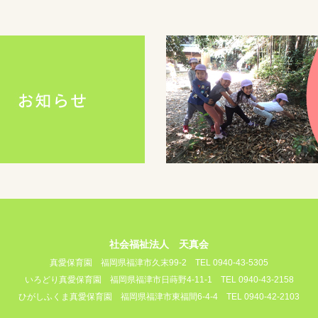
社会福祉法人 天真会
真愛保育園
福岡県福津市久末99-2
TEL 0940-43-5305
いろどり真愛保育園
福岡県福津市日蒔野4-11-1
TEL 0940-43-2158
ひがしふくま真愛保育園
福岡県福津市東福間6-4-4
TEL 0940-42-2103