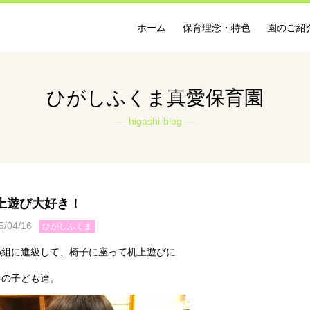
ホーム
保育理念・特色
園のご紹
ひがしふくま真愛保育園
higashi-blog
上遊び大好き！
5/04/16
ひがしふくま
め組に進級して、椅子に座って机上遊びに
中の子ども達。