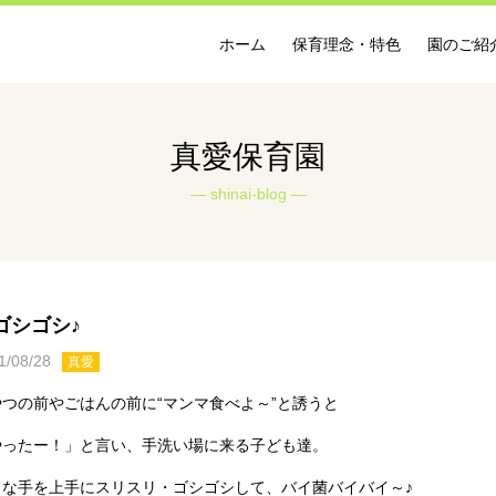
ホーム
保育理念・特色
園のご紹
真愛保育園
shinai-blog
ゴシゴシ♪
1/08/28
真愛
やつの前やごはんの前に“マンマ食べよ～”と誘うと
やったー！」と言い、手洗い場に来る子ども達。
さな手を上手にスリスリ・ゴシゴシして、バイ菌バイバイ～♪