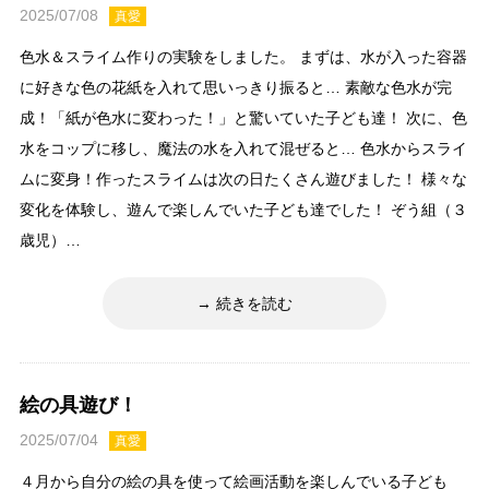
2025/07/08
真愛
色水＆スライム作りの実験をしました。 まずは、水が入った容器
に好きな色の花紙を入れて思いっきり振ると… 素敵な色水が完
成！「紙が色水に変わった！」と驚いていた子ども達！ 次に、色
水をコップに移し、魔法の水を入れて混ぜると… 色水からスライ
ムに変身！作ったスライムは次の日たくさん遊びました！ 様々な
変化を体験し、遊んで楽しんでいた子ども達でした！ ぞう組（３
歳児）…
続きを読む
絵の具遊び！
2025/07/04
真愛
４月から自分の絵の具を使って絵画活動を楽しんでいる子ども