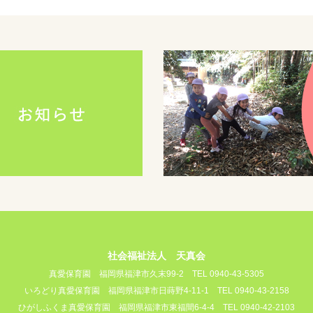
社会福祉法人 天真会
真愛保育園
福岡県福津市久末99-2
TEL 0940-43-5305
いろどり真愛保育園
福岡県福津市日蒔野4-11-1
TEL 0940-43-2158
ひがしふくま真愛保育園
福岡県福津市東福間6-4-4
TEL 0940-42-2103