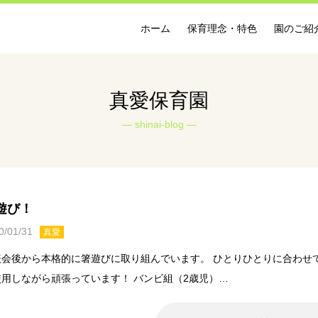
ホーム
保育理念・特色
園のご紹
真愛保育園
shinai-blog
遊び！
0/01/31
真愛
表会後から本格的に箸遊びに取り組んでいます。 ひとりひとりに合わせ
使用しながら頑張っています！ バンビ組（2歳児）…