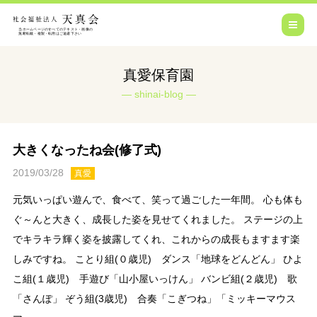
真愛保育園
shinai-blog
大きくなったね会(修了式)
2019/03/28
真愛
元気いっぱい遊んで、食べて、笑って過ごした一年間。 心も体も
ぐ～んと大きく、成長した姿を見せてくれました。 ステージの上
でキラキラ輝く姿を披露してくれ、これからの成長もますます楽
しみですね。 ことり組(０歳児) ダンス「地球をどんどん」 ひよ
こ組(１歳児) 手遊び「山小屋いっけん」 バンビ組(２歳児) 歌
「さんぽ」 ぞう組(3歳児) 合奏「こぎつね」「ミッキーマウス