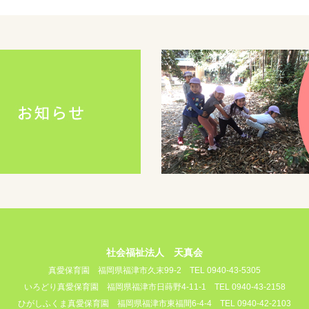
社会福祉法人 天真会
真愛保育園
福岡県福津市久末99-2
TEL 0940-43-5305
いろどり真愛保育園
福岡県福津市日蒔野4-11-1
TEL 0940-43-2158
ひがしふくま真愛保育園
福岡県福津市東福間6-4-4
TEL 0940-42-2103