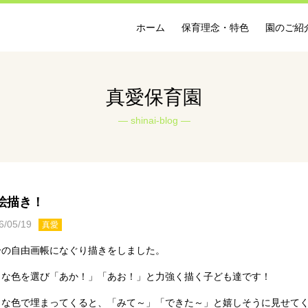
ホーム
保育理念・特色
園のご紹
真愛保育園
shinai-blog
絵描き！
6/05/19
真愛
分の自由画帳になぐり描きをしました。
きな色を選び「あか！」「あお！」と力強く描く子ども達です！
々な色で埋まってくると、「みて～」「できた～」と嬉しそうに見せて