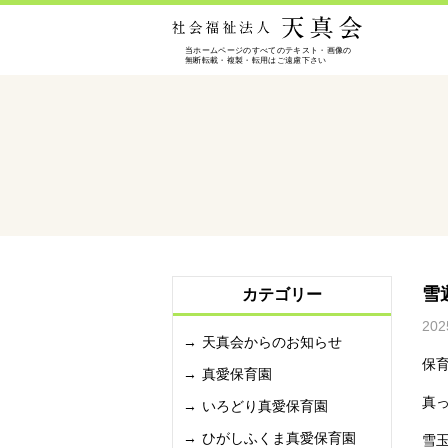
雪
カテゴリー
202
天真会からのお知らせ
保
真愛保育園
真
いろどり真愛保育園
ひがしふくま真愛保育園
雪