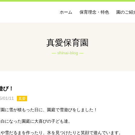
ホーム
保育理念・特色
園のご紹
真愛保育園
shinai-blog
遊び！
5/01/11
真愛
育園に雪が積もった日に、園庭で雪遊びをしました！
っ白になった園庭に大喜びの子ども達。
玉や雪だるまを作ったり、氷を見つけたりと笑顔で遊んでいます。