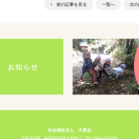
前の記事を見る
一覧へ
次
社会福祉法人 天真会
真愛保育園
福岡県福津市久末99-2
TEL 0940-43-5305