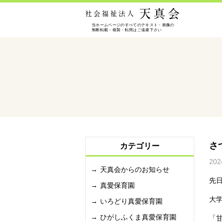
さ
カテゴリー
202
天真会からのお知らせ
先
真愛保育園
大
いろどり真愛保育園
ひがしふくま真愛保育園
「