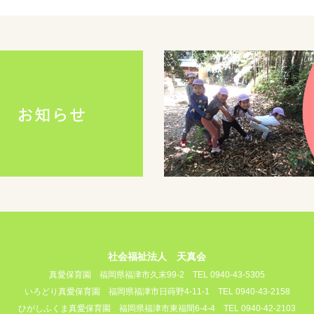
社会福祉法人 天真会
真愛保育園
福岡県福津市久末99-2
TEL 0940-43-5305
いろどり真愛保育園
福岡県福津市日蒔野4-11-1
TEL 0940-43-2158
ひがしふくま真愛保育園
福岡県福津市東福間6-4-4
TEL 0940-42-2103