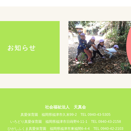
社会福祉法人 天真会
真愛保育園
福岡県福津市久末99-2
TEL 0940-43-5305
いろどり真愛保育園
福岡県福津市日蒔野4-11-1
TEL 0940-43-2158
ひがしふくま真愛保育園
福岡県福津市東福間6-4-4
TEL 0940-42-2103